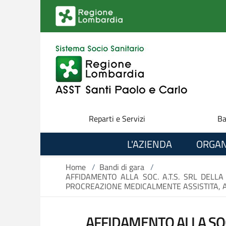
Salta al contenuto principale
Reparti e Servizi
Ba
L'AZIENDA
ORGAN
Home
/
Bandi di gara
/
AFFIDAMENTO ALLA SOC. A.T.S. SRL DELL
PROCREAZIONE MEDICALMENTE ASSISTITA, AD
AFFIDAMENTO ALLA SOC