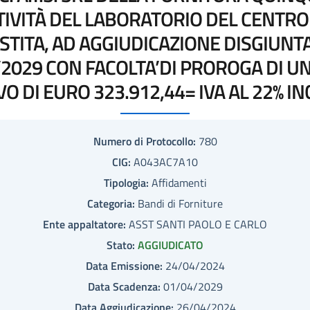
TIVITÀ DEL LABORATORIO DEL CENTR
TITA, AD AGGIUDICAZIONE DISGIUNTA,
/2029 CON FACOLTA’DI PROROGA DI U
 DI EURO 323.912,44= IVA AL 22% I
Numero di Protocollo:
780
CIG:
A043AC7A10
Tipologia:
Affidamenti
Categoria:
Bandi di Forniture
Ente appaltatore:
ASST SANTI PAOLO E CARLO
Stato:
AGGIUDICATO
Data Emissione:
24/04/2024
Data Scadenza:
01/04/2029
Data Aggiudicazione:
26/04/2024