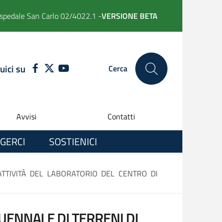
spedale San Carlo 02/4022.1 -
VERSIONE BETA
uici su
FACEBOOK
TWITTER
YOUTUBE
Cerca
Avvisi
Contatti
GERCI
SOSTIENICI
ATTIVITÀ DEL LABORATORIO DEL CENTRO DI
UENNALE DI TERRENI DI