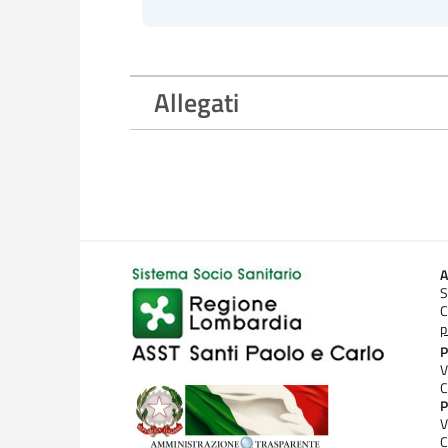
Allegati
A
S
C
p
P
V
C
P
V
C