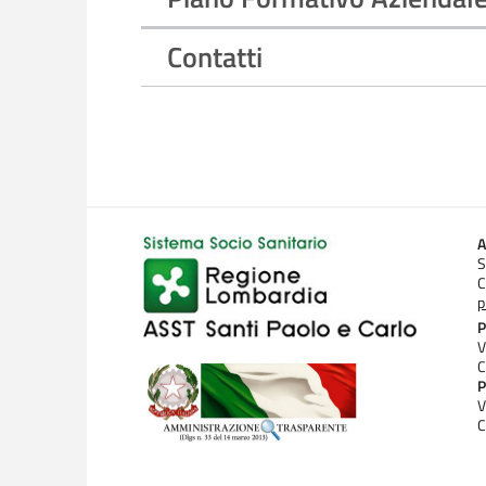
Contatti
A
S
C
p
P
V
C
P
V
C