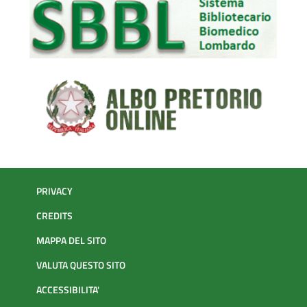
d’esame, definitiva o provvisoria, qualora non sia possibile
formulare una diagnosi definitiva per la complessità del caso
o qualora sino necessarie ulteriori indagini. Gli esami
intraoperatori cito/istologici vengono eseguiti con le
seguenti tempistiche:
Entro 20 minuti per ogni singolo campione;
Entro 60 minuti per ogni linfonodo sentinella.
La consulenza diagnostica viene fornita dal
PRIVACY
Direttore e dai Dirigenti di I livello, a secondo
della relativa specifica competenza, nel
CREDITS
rispetto dei tempi di risposta sec. Allegato N.1
MAPPA DEL SITO
del D.D.G. N.1606 del 11/02/2019.
VALUTA QUESTO SITO
ACCESSIBILITA'