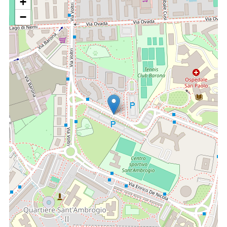
+
mieloidi (neoplasie mieloproliferative, sindromi
mielodisplastiche) e alle neoplasie linfoidi (linfomi non-
−
Hodgkin e linfoma di Hodgkin), per le quali il personale
di questa S.C. ha partecipato alla stesura della “WHO
Classification of Tumors of Haematopoietic and
Lymphoid Tissues” 4th Edition, WHO press, 2017 e
della “International Consensus Classification of Myeloid
Neoplasms and Acute Leukemias” (Arber DA. et al.
Blood. 2022 Sep 15;140(11):1200-1228);
la
diagnostica di lesioni preneoplastiche e neoplastiche
di
diversi organi ed apparati (distretto testa/collo;
apparato gastro-enterico, urogenitale maschile e
femminile, respiratorio, endocrino), con la
determinazione dei fattori prognostici e dei fattori
predittivi di risposta alla terapia;
la
diagnostica delle patologie neoplastiche
(melanocitarie e
non melanocitarie)
ed infiammatorie della cute e della
mucosa orale
per la quale è presente nella S.C.
certificazione internazionele, ICDP-UEMS (International
Board Certifying Examination in Dermatopathology), dal
2012
la
diagnostica delle patologie infiammatorie gastro-enterica,
epatica e renale
;
la
diagnostica feto-placentare
;