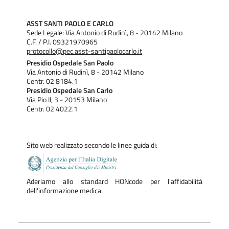
servizio per la verifica dell’adeguatezza del campione
prelevato per agoaspirazione (“rapid on-site evaluation”):
ASST SANTI PAOLO E CARLO
Sede Legale: Via Antonio di Rudinì, 8 - 20142 Milano
questa attività viene erogata immediatamente dopo
C.F. / P.I. 09321970965
protocollo@pec.asst-santipaolocarlo.it
l’esecuzione del prelievo al fine di minimizzare il numero di
Presidio Ospedale San Paolo
campioni “inadeguati”. La Diagnostica molecolare necessaria
Via Antonio di Rudinì, 8 - 20142 Milano
Centr. 02 8184.1
al completamento diagnostico è svolta dalla S.C. di Genetica
Presidio Ospedale San Carlo
Via Pio II, 3 - 20153 Milano
Medica in stretta collaborazione con la SC di Anatomia
Centr. 02 4022.1
Patologica e comprende analisi di DNA o mRNA con
possibilità di applicazione di differenti tecniche, tra cui: NGS,
Sito web realizzato secondo le linee guida di:
PCR, elettroforesi capillare per analisi di frammenti
fluorescenti microsatelliti/QF-PCR, Sequenziamento Sanger,
FISH, Real Time PCR. Gli esami vengono condotti su
Aderiamo allo standard HONcode per l'affidabilità
dell'informazione medica.
materiale non fissato o fissato, a seconda delle necessità.
Le prestazioni erogate ed i tempi di risposta, che vengono
applicati a tutte le prestazioni eseguite in sede ed in service