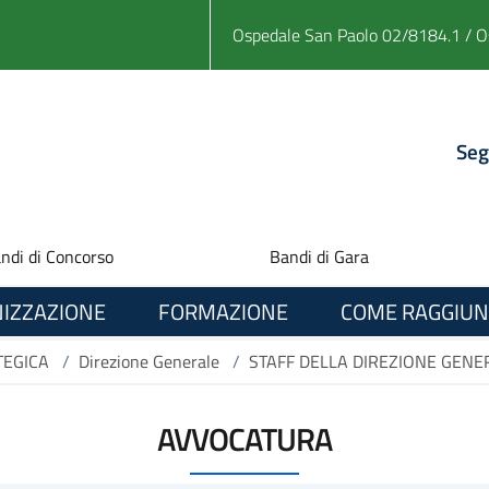
Ospedale San Paolo 02/8184.1 / O
Seg
ndi di Concorso
Bandi di Gara
IZZAZIONE
FORMAZIONE
COME RAGGIUN
TEGICA
/
Direzione Generale
/
STAFF DELLA DIREZIONE GENE
AVVOCATURA