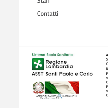
Staff
Contatti
A
S
C
p
P
V
C
P
V
C