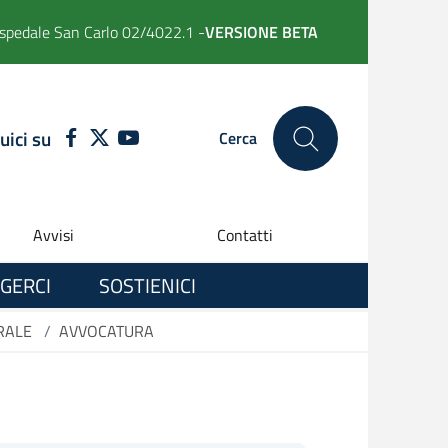
spedale San Carlo 02/4022.1 -
VERSIONE BETA
uici su
FACEBOOK
TWITTER
YOUTUBE
Cerca
Avvisi
Contatti
GERCI
SOSTIENICI
RALE
/
AVVOCATURA