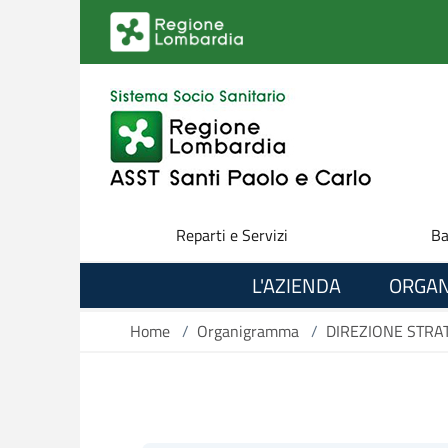
Salta al contenuto principale
Reparti e Servizi
Ba
L'AZIENDA
ORGAN
Home
/
Organigramma
/
DIREZIONE STRA