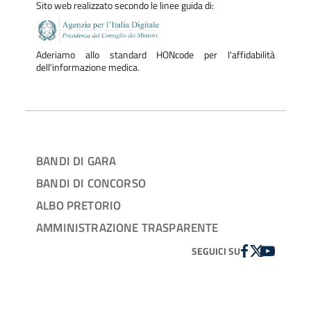
disabilità, Displasie ectodermiche anidrosiche. Criteri di
Sito web realizzato secondo le linee guida di:
erogabilità delle prestazioni odontoiatriche a carico del
SSN/SSR in allegato
Aderiamo allo standard HONcode per l'affidabilità
dell'informazione medica.
BANDI DI GARA
BANDI DI CONCORSO
ALBO PRETORIO
AMMINISTRAZIONE TRASPARENTE
FACEBOOK
TWITTER
YOUTUBE
SEGUICI SU