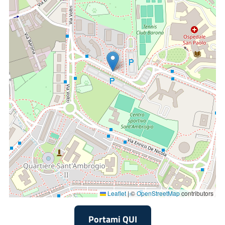
consulenze, assunzione in cura o presa in carico. Negli
ambulatori dedicati a patologie specifiche (vedi sopra),
vengono effettuate visite per consulenza e quando
necessario, assunti in cura gli utenti, residenti nelle zone di
competenza di cui sopra, che necessitano di un percorso
dedicato. La SC di Psichiatria è sede di insegnamento e
tirocinio per i medici in formazione specialistica della Scuola
di Specializzazione in Psichiatria dell’Università degli Studi di
Milano.
Principali Patologie e Trattamenti
Le principali patologie trattate sono:
Disturbi dello Spettro della Schizofrenia e altri Disturbi
Psicotici;
Leaflet
|
©
OpenStreetMap
contributors
Disturbo Bipolare e Disturbi Correlati;
Disturbi Depressivi;
Portami QUI
Disturbo Ossessivo-Compulsivo e Disturbi Correlati;