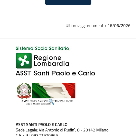
Disturbi di Personalità.
Al programma terapeutico partecipano, secondo le
caratteristiche del quadro clinico le seguenti figure
Ultimo aggiornamento: 16/06/2026
professionali: psichiatra, infermiere, psicologo/a, assistente
sociale, educatore, terapista della riabilitazione psichiatrica.
ASST SANTI PAOLO E CARLO
Sede Legale: Via Antonio di Rudinì, 8 - 20142 Milano
C.F. / P.I. 09321970965