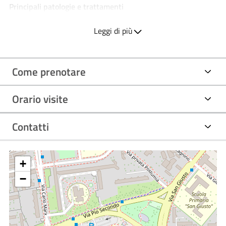
Principali patologie e trattamenti
Malformazioni ortopediche;
Leggi di più
Patologie dell' anca: displasia e lussazione congenita,
epifisiolisi;
Patologie del piede: metatarso varo, piede piatto ed
alluce valgo dell' infanzia;
Come prenotare
Patologia vertebrale: scoliosi, ipercifosi;
Correzione della malformazioni congenite ed acquisite
degli arti;
Orario visite
Paramorfismi: ginocchio varo/valgo, dorso curvo,
atteggiamento scoliotico, deambulazione intrauotata;
Osteocondrosi (M. di Osgood Schlatter, M. di Haglund,
Contatti
etc.).
+
−