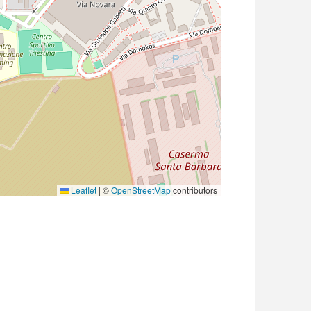
Leaflet
|
©
OpenStreetMap
contributors