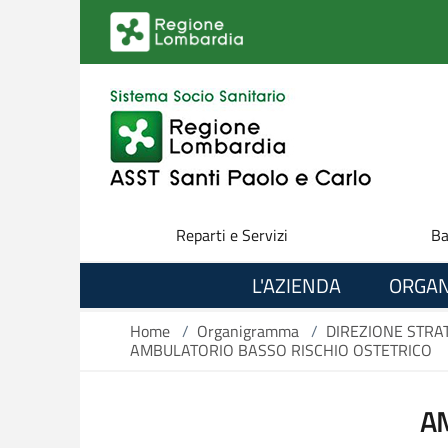
Salta al contenuto principale
Reparti e Servizi
Ba
L'AZIENDA
ORGAN
Home
/
Organigramma
/
DIREZIONE STRA
AMBULATORIO BASSO RISCHIO OSTETRICO
A