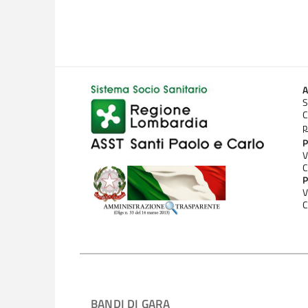
A
S
C
p
P
V
C
P
V
C
BANDI DI GARA