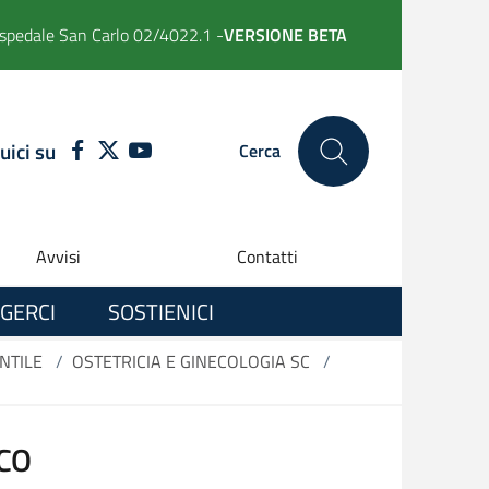
spedale San Carlo 02/4022.1 -
VERSIONE BETA
uici su
FACEBOOK
TWITTER
YOUTUBE
Cerca
Avvisi
Contatti
GERCI
SOSTIENICI
NTILE
/
OSTETRICIA E GINECOLOGIA SC
/
CO