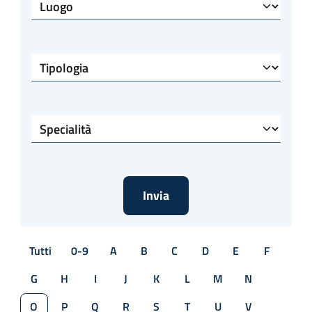
Luogo
Tipologia
Specialità
Tutti
0-9
A
B
C
D
E
F
G
H
I
J
K
L
M
N
O
P
Q
R
S
T
U
V