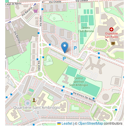
Leaflet
|
©
OpenStreetMap
contributors