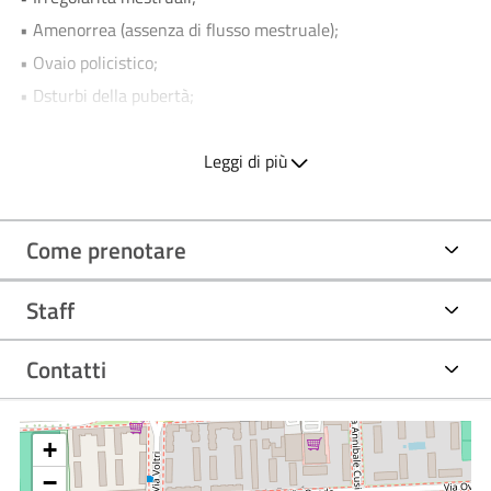
• Amenorrea (assenza di flusso mestruale);
• Ovaio policistico;
• Dsturbi della pubertà;
• Iperandrogenismo (peluria eccessiva in zone normalmente
glabre o caduta di capelli).
Leggi di più
Obiettivo dell’Ambulatorio è di valutare la/e
disfunzioni
endocrine
responsabili del quadro clinico della donna.
Come prenotare
Staff
Contatti
+
−