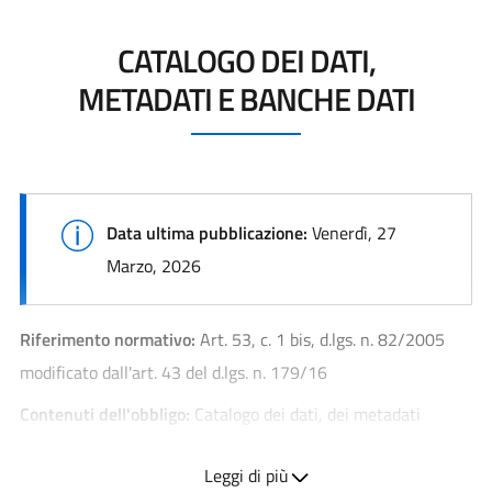
CATALOGO DEI DATI,
METADATI E BANCHE DATI
Data ultima pubblicazione:
Venerdì, 27
Marzo, 2026
Riferimento normativo:
Art. 53, c. 1 bis, d.lgs. n. 82/2005
modificato dall'art. 43 del d.lgs. n. 179/16
Contenuti dell'obbligo:
Catalogo dei dati, dei metadati
definitivi e delle relative banche dati in possesso delle
Leggi di più
amministrazioni, da pubblicare anche tramite link al