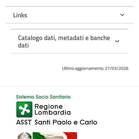
Repertorio nazionale dei dati territoriali
, al
catalogo dei dati
Links
della PA
e delle
banche dati e gestiti da AGID
- i siti riportati
sono consultabili nella sezione links, a fondo pagina
Aggiornamento
: Tempestivo
Catalogo dati, metadati e banche
dati
Struttura responsabile della pubblicazione e
dell’inserimento del dato
: S.C. Sistemi Informativi
Responsabile della pubblicazione del dato:
Ing. Francesco
Ultimo aggiornamento: 27/03/2026
Annunziata
Responsabile della elaborazione del dato:
Ing. Francesco
Annunziata
Responsabile dell'inserimento del dato:
Dott.ssa Barbara
Lietti
Per consultare i documenti, visualizzare la sezione allegati, a