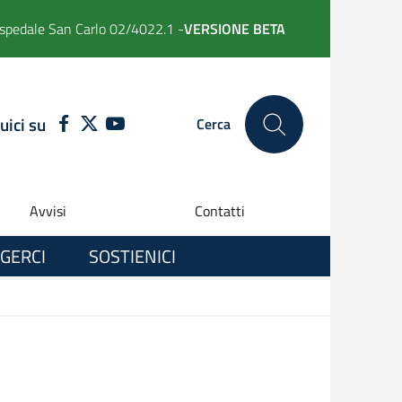
spedale San Carlo 02/4022.1 -
VERSIONE BETA
uici su
FACEBOOK
TWITTER
YOUTUBE
Cerca
Avvisi
Contatti
GERCI
SOSTIENICI