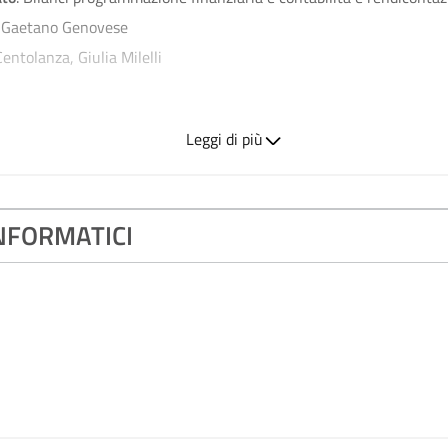
. Gaetano Genovese
entolanza, Giulia Milelli
Leggi di più
cumento nella sezione allegati, a fondo pagina.
NFORMATICI