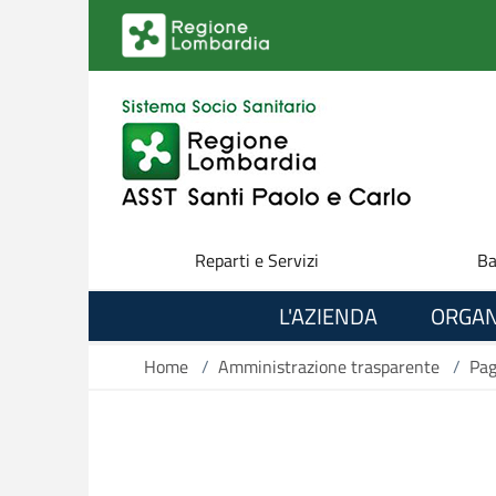
Salta al contenuto principale
Reparti e Servizi
Ba
L'AZIENDA
ORGAN
Home
/
Amministrazione trasparente
/
Pag