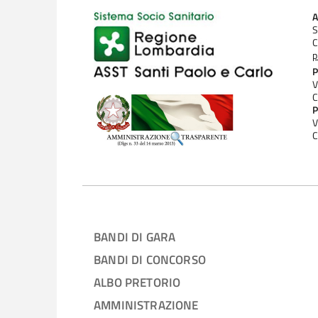
A
S
C
p
P
V
C
P
V
C
BANDI DI GARA
BANDI DI CONCORSO
ALBO PRETORIO
AMMINISTRAZIONE