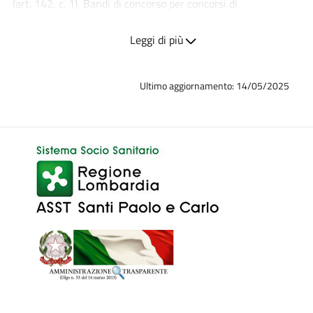
(art. 142, c. 1), Bandi di concorso per concorsi di
progettazione (art. 153), Bando per il concorso di idee (art.
Leggi di più
156)
Ultimo aggiornamento: 14/05/2025
Struttura responsabile della pubblicazione e
dell'inserimento del dato
: SC Gestione Acquisti - SC Tecnico
Patrimoniale
Responsabile dell'elaborazione del dato:
Dr. Paolo
Pelliccia - Ing. Luigi Zanolli
Responsabile della pubblicazione del dato:
Dr. Paolo
Pelliccia - Ing. Luigi Zanolli
Responsabile dell'inserimento del dato:
Caterina Mignolo,
Germana Maldifassi