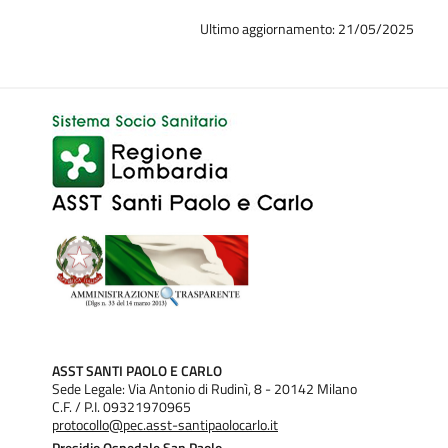
documento)
Ultimo aggiornamento: 21/05/2025
Data pubblicazione:
Domenica, 2 Settembre, 2012
Riunioni del Comitato Unico di Garanzia 2011
Riunione del 15 giugno 2011 (verbale)
Riunione del 28 giugno 2011 (verbale)
Riunione del 6 settembre 2011 (verbale)
Riunione del 26 settembre 2011 (verbale)
Riunione del 12 dicembre 2011 (verbale)
RELAZIONE ATTIVITA' CUG anno 2011 (consulta il
documento)
Data pubblicazione:
Venerdì, 2 Settembre, 2011
ASST SANTI PAOLO E CARLO
Sede Legale: Via Antonio di Rudinì, 8 - 20142 Milano
C.F. / P.I. 09321970965
protocollo@pec.asst-santipaolocarlo.it