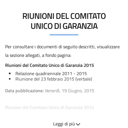
RIUNIONI DEL COMITATO
UNICO DI GARANZIA
Per consultare i documenti di seguito descritti, visualizzare
la sezione allegati, a fondo pagina:
Riunioni del Comitato Unico di Garanzia 2015
Relazione quadriennale 2011 - 2015
Riunione del 23 febbraio 2015 (verbale)
Data pubblicazione:
Venerdì, 19 Giugno, 2015
Riunioni del Comitato Unico di Garanzia 2014
Relazione attività 2014
Riunione del 15 settembre 2014 (verbale)
Leggi di più
Riunione del 25 giugno 2014 (verbale)