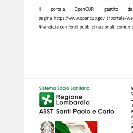
Il portale OpenCUP, gestito da
pagina
https://www.opencup.gov.it/portale/w
finanziate con fondi pubblici nazionali, comunit
A
S
C
p
P
V
C
P
V