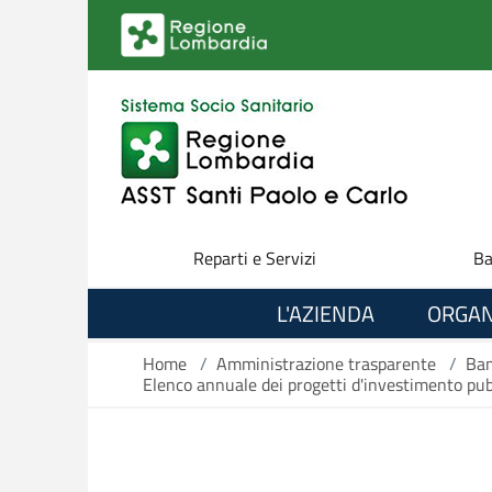
Salta al contenuto principale
Reparti e Servizi
Ba
L'AZIENDA
ORGAN
Home
/
Amministrazione trasparente
/
Ban
Elenco annuale dei progetti d'investimento pubb