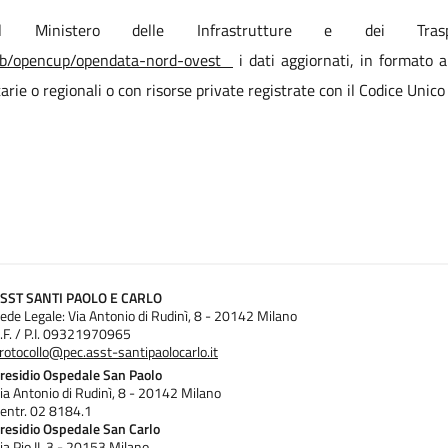
l Ministero delle Infrastrutture e dei Trasp
eb/opencup/opendata-nord-ovest
i dati aggiornati, in formato a
arie o regionali o con risorse private registrate con il Codice Unic
SST SANTI PAOLO E CARLO
ede Legale: Via Antonio di Rudinì, 8 - 20142 Milano
.F. / P.I. 09321970965
rotocollo@pec.asst-santipaolocarlo.it
residio Ospedale San Paolo
ia Antonio di Rudinì, 8 - 20142 Milano
entr. 02 8184.1
residio Ospedale San Carlo
ia Pio II, 3 - 20153 Milano