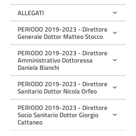
ALLEGATI
Direzione strategica
PERIODO 2019-2023 - Direttore
Generale Dottor Matteo Stocco
Periodo 2024-2026
Direttore Generale:
dott.ssa Simona Giroldi
Direttore Sanitario:
dr Nicola Vincenzo Orfeo
PERIODO 2019-2023 - Direttore
Direttore Amministrativo:
dott.ssa Giuliana Bensa
Amministrativo Dottoressa
Direttore Sociosanitario:
dott. Dario Laquintana
Daniela Bianchi
Periodo 2019-2023
PERIODO 2019-2023 - Direttore
Sanitario Dottor Nicola Orfeo
Direttore Generale:
Dottor Matteo Stocco
Insediamento del Direttore Generale dell'ASST Santi
Paolo e Carlo
PERIODO 2019-2023 - Direttore
Dichiarazione di inconferibilità 2019
Dichiarazione di inconferibilità 2020
Socio Sanitario Dottor Giorgio
Dichiarazione di inconferibilità 2021
Cattaneo
Dichiarazione di inconferibilità 2022
Dichiarazione di inconferibilità 2023