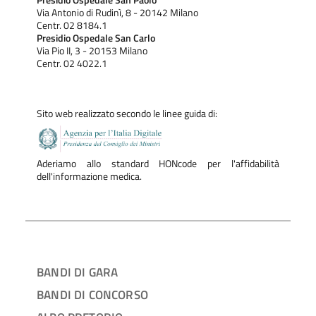
Presidio Ospedale San Paolo
Dichiarazione di inconferibilità 2019
Via Antonio di Rudinì, 8 - 20142 Milano
Dichiarazione di inconferibilità 2020
Centr. 02 8184.1
Dichiarazione di inconferibilità 2021
Presidio Ospedale San Carlo
Dichiarazione di inconferibilità 2022
Via Pio II, 3 - 20153 Milano
Dichiarazione di inconferibilità 2023
Centr. 02 4022.1
CV
Sito web realizzato secondo le linee guida di:
Aderiamo allo standard HONcode per l'affidabilità
dell'informazione medica.
BANDI DI GARA
BANDI DI CONCORSO