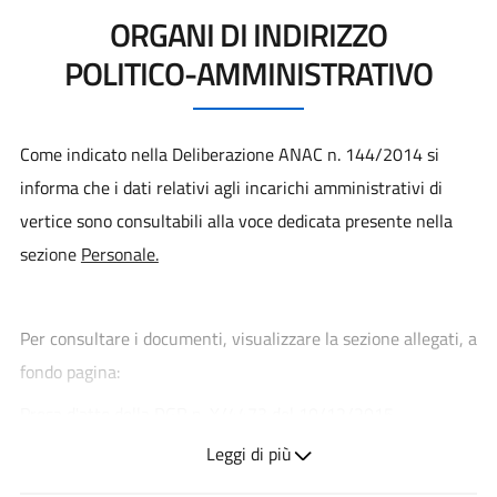
ORGANI DI INDIRIZZO
POLITICO-AMMINISTRATIVO
Come indicato nella Deliberazione ANAC n. 144/2014 si
informa che i dati relativi agli incarichi amministrativi di
vertice sono consultabili alla voce dedicata presente nella
sezione
Personale.
Per consultare i documenti, visualizzare la sezione allegati, a
fondo pagina:
Presa d'atto della DGR n. X/4473 del 10/12/2015
"Attuazione L.R. 23/2015: Costituzione ASST Santi Paolo e
Leggi di più
Carlo