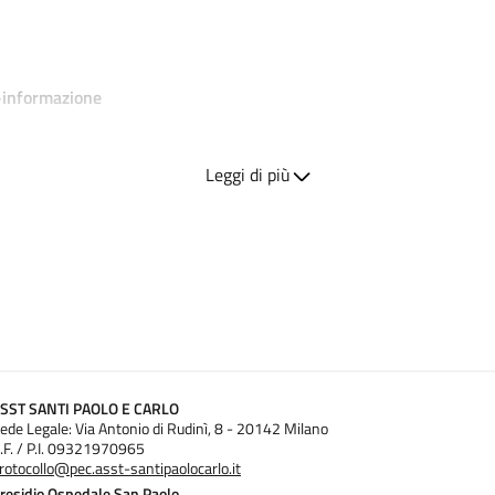
e-informazione
Leggi di più
SST SANTI PAOLO E CARLO
ede Legale: Via Antonio di Rudinì, 8 - 20142 Milano
.F. / P.I. 09321970965
rotocollo@pec.asst-santipaolocarlo.it
residio Ospedale San Paolo