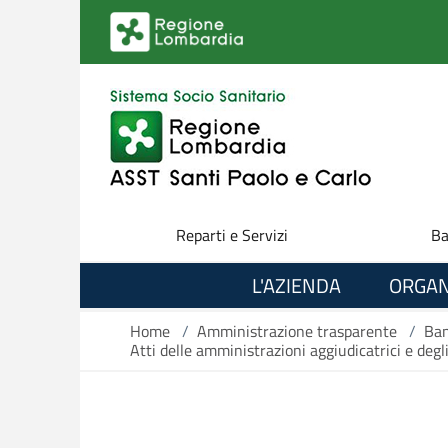
Salta al contenuto principale
Reparti e Servizi
Ba
L'AZIENDA
ORGAN
Home
/
Amministrazione trasparente
/
Ban
Atti delle amministrazioni aggiudicatrici e deg