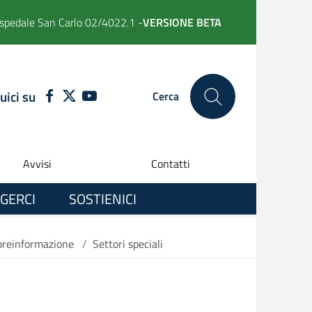
spedale San Carlo 02/4022.1 -
VERSIONE BETA
uici su
FACEBOOK
TWITTER
YOUTUBE
Cerca
Avvisi
Contatti
GERCI
SOSTIENICI
 preinformazione
/
Settori speciali