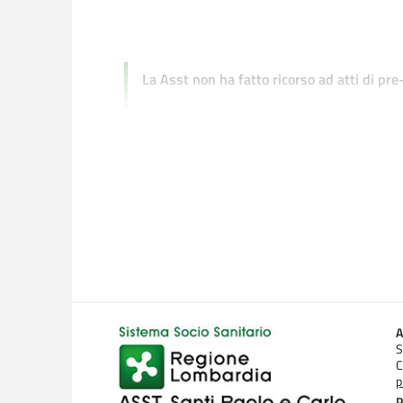
La Asst non ha fatto ricorso ad atti di pr
A
S
C
p
P