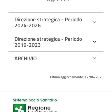
delle eventuali componenti variabili o legate alla valutazione
del risultato); Importi di viaggi di servizio e missioni pagati
Direzione strategica - Periodo
con fondi pubblici.
2024-2026
Art. 14, c. 1, lett. d) e c. 1-bis - Dati relativi all'assunzione di
altre cariche, presso enti pubblici o privati, e relativi
Direzione strategica - Periodo
2019-2023
compensi a qualsiasi titolo corrisposti.
Art. 14, c. 1, lett. e) e c. 1-bis - Altri eventuali incarichi con
ARCHIVIO
oneri a carico della finanza pubblica e indicazione dei
compensi spettanti.
Aggiornamento:
Tempestivo (ex art. 8, d.lgs. n. 33/2013)
Ultimo aggiornamento: 12/06/2026
Art. 14, c. 1, lett. f) e c. 1-bis e Art. 2, c. 1, punto 1, l. n.
441/1982
1) dichiarazione concernente diritti reali su beni immobili e
su beni mobili iscritti in pubblici registri, titolarità di
imprese, azioni di società, quote di partecipazione a società,