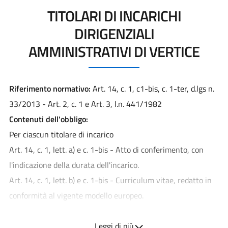
TITOLARI DI INCARICHI
DIRIGENZIALI
AMMINISTRATIVI DI VERTICE
Riferimento normativo:
Art. 14, c. 1, c1-bis, c. 1-ter, d.lgs n.
33/2013 - Art. 2, c. 1 e Art. 3, l.n. 441/1982
Contenuti dell'obbligo:
Per ciascun titolare di incarico
Art. 14, c. 1, lett. a) e c. 1-bis - Atto di conferimento, con
l'indicazione della durata dell'incarico.
Art. 14, c. 1, lett. b) e c. 1-bis - Curriculum vitae, redatto in
conformità al vigente modello europeo.
Art. 14, c. 1, lett. c) e c. 1-bis - Compensi di qualsiasi natura
connessi all'assunzione dell'incarico (con specifica evidenza
Leggi di più